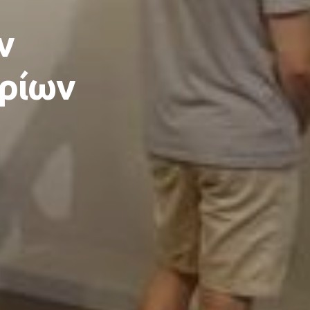
ν
ηρίων