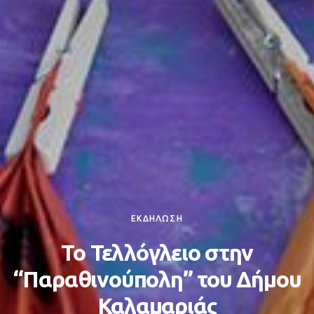
ΕΚΔΗΛΩΣΗ
Το Τελλόγλειο στην
“Παραθινούπολη” του Δήμου
Καλαμαριάς