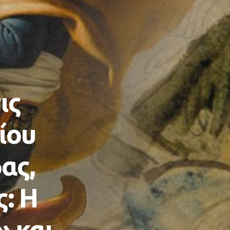
ις
ίου
ας,
: Η
 και