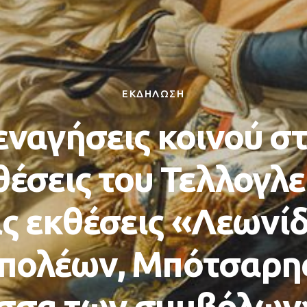
ΕΚΔΗΛΩΣΗ
εναγήσεις κοινού στ
θέσεις του Τελλογλε
ις εκθέσεις «Λεωνίδ
πολέων, Μπότσαρης
σσα των συμβόλων»