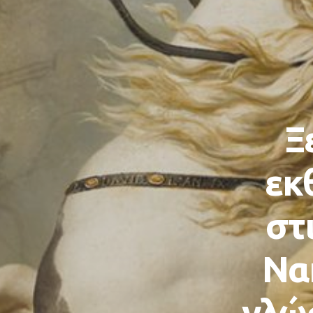
Ξ
εκ
στ
Να
γλώ