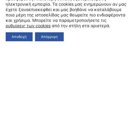
τηλ.: 2310 991616
ηλεκτρονική εμπειρία. Τα cookies μας ενημερώνουν αν μας
director@teloglion.gr
έχετε ξαναεπισκεφθεί και μας βοηθάνε να καταλάβουμε
Γραμματεία
ποια μέρη της ιστοσελίδας μας θεωρείτε πιο ενδιαφέροντα
τηλ.: 2310 991610
και χρήσιμα. Μπορείτε να παραμετροποιήσετε τις
admin@teloglion.gr
ρυθμίσεις των cookies
από την στήλη στα αριστερά.
Υποδοχή & Πωλητήριο εντός του
teloglion@teloglion.gr
Αποδοχή
Απόρριψη
Ιδρύματος
τηλ.: 2310 991620, 2310 247111
info@teloglion.gr
Γραφείο Τύπου
τηλ.: 2310 999024
press@teloglion.gr
Τμήμα Έρευνας και Εκθέσεων
τηλ.: 2310 991615
collection@teloglion.gr
Βιβλιοθήκη
τηλ.: 2310 991611
τηλ.: 2310 991618
collection2@teloglion.gr
libr@teloglion.gr
Τμήμα Συλλογών Έργων Τέχνης
τηλ.: 2310 991621
τηλ.: 2310 999078
collection3@teloglion.gr
arts@teloglion.gr
Τμήμα Αρχείων Ιστορίας & Τέχνης