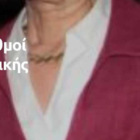
θμοί
ικής