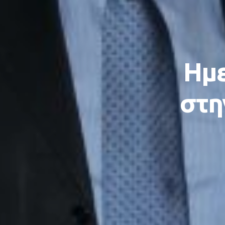
Ημε
στη