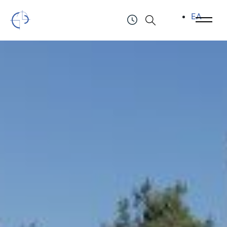
ΕΛ
Open Menu
Open 
Τελλόγλειο Ίδρυμα Τεχνών Α.Π.Θ.
ΤΗΛ.: (+30) 2310247111 & 2310991610