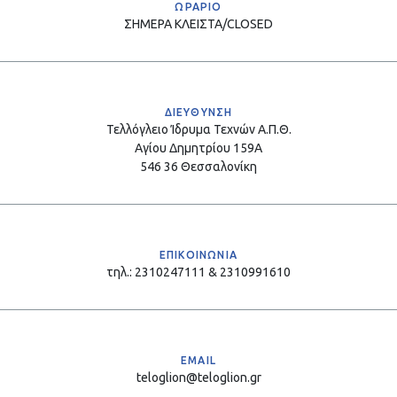
ΩΡΑΡΙΟ
ΣΗΜΕΡΑ
ΚΛΕΙΣΤΑ/CLOSED
ΔΙΕΥΘΥΝΣΗ
Τελλόγλειο Ίδρυμα Τεχνών Α.Π.Θ.
Αγίου Δημητρίου 159Α
546 36 Θεσσαλονίκη
ΕΠΙΚΟΙΝΩΝΙΑ
τηλ.: 2310247111 & 2310991610
EMAIL
teloglion@teloglion.gr