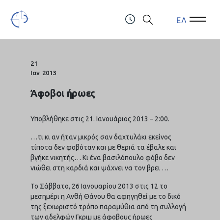
ΕΛ
Open Menu
Open 
Τελλόγλειο Ίδρυμα Τεχνών Α.Π.Θ.
ΤΗΛ.: (+30) 2310247111 & 2310991610
21
Ιαν
2013
Άφοβοι ήρωες
Υποβλήθηκε στις 21. Ιανουάριος 2013 – 2:00.
…τι κι αν ήταν μικρός σαν δαχτυλάκι εκείνος
τίποτα δεν φοβόταν και με θεριά τα έβαλε και
βγήκε νικητής… Κι ένα βασιλόπουλο φόβο δεν
νιώθει στη καρδιά και ψάχνει να τον βρει …
Το Σάββατο, 26 Ιανουαρίου 2013 στις 12 το
μεσημέρι η Ανθή Θάνου θα αφηγηθεί με το δικό
της ξεχωριστό τρόπο παραμύθια από τη συλλογή
των αδελφών Γκριμ με άφοβους ήρωες