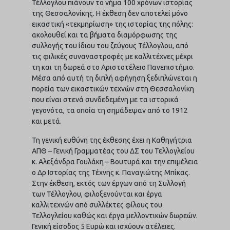
Τέλλογλου πιάνουν το νήμα 100 χρόνων ιστορίας
της Θεσσαλονίκης. Η έκθεση δεν αποτελεί μόνο
εικαστική «τεκμηρίωση» της ιστορίας της πόλης:
ακολουθεί και τα βήματα διαμόρφωσης της
συλλογής του ίδιου του ζεύγους Τέλλογλου, από
τις φιλικές συναναστροφές με καλλιτέχνες μέχρι
τη και τη δωρεά στο Αριστοτέλειο Πανεπιστήμιο.
Μέσα από αυτή τη διπλή αφήγηση ξεδιπλώνεται η
πορεία των εικαστικών τεχνών στη Θεσσαλονίκη
που είναι στενά συνδεδεμένη με τα ιστορικά
γεγονότα, τα οποία τη σημάδεψαν από το 1912
και μετά.
Τη γενική ευθύνη της έκθεσης έχει η Καθηγήτρια
ΑΠΘ – Γενική Γραμματέας του ΔΣ του Τελλογλείου
κ. Αλεξάνδρα Γουλάκη – Βουτυρά και την επιμέλεια
ο Δρ Ιστορίας της Τέχνης κ. Παναγιώτης Μπίκας.
Στην έκθεση, εκτός των έργων από τη Συλλογή
των Τέλλογλου, φιλοξενούνται και έργα
καλλιτεχνών από συλλέκτες φίλους του
Τελλογλείου καθώς και έργα μελλοντικών δωρεών.
Γενική είσοδος 5 Ευρώ και ισχύουν ατέλειες.