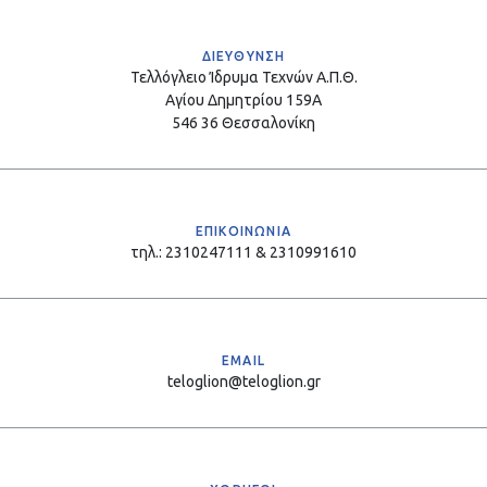
ΔΙΕΥΘΥΝΣΗ
Τελλόγλειο Ίδρυμα Τεχνών Α.Π.Θ.
Αγίου Δημητρίου 159Α
546 36 Θεσσαλονίκη
ΕΠΙΚΟΙΝΩΝΙΑ
τηλ.: 2310247111 & 2310991610
EMAIL
teloglion@teloglion.gr