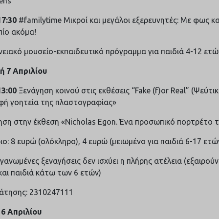
ens
17:30
#familytime Μικροί και μεγάλοι εξερευνητές: Με φως 
πίο ακόμα!
νειακό μουσείο-εκπαιδευτικό πρόγραμμα για παιδιά 4-12 ετώ
ή 7 Απριλίου
13:00
Ξενάγηση κοινού στις εκθέσεις “Fake (f)or Real” (Ψεύτικο
φή γοητεία της πλαστογραφίας»
ηση στην έκθεση «Nicholas Egon. Ένα προσωπικό πορτρέτο 
ιο: 8 ευρώ (ολόκληρο), 4 ευρώ (μειωμένο για παιδιά 6-17 ετώ
ργανωμένες ξεναγήσεις δεν ισχύει η πλήρης ατέλεια (εξαιρού
αι παιδιά κάτω των 6 ετών)
ράτησης: 2310247111
16 Απριλίου