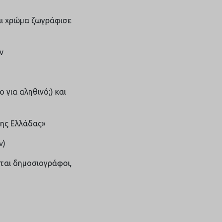
και χρώμα ζωγράφισε
ν
 για αληθινό;) και
της Ελλάδας»
ν)
νται δημοσιογράφοι,