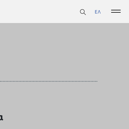
ΕΛ
Open 
α