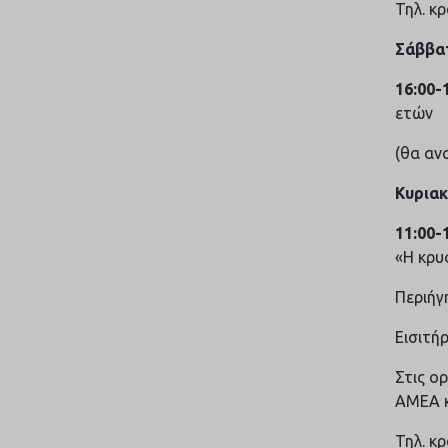
Τηλ. κ
Σάββατ
16:00-
ετών
(θα αν
Κυριακ
11:00-
«Η κρυ
Περιήγ
Εισιτήρ
Στις ο
ΑΜΕΑ κ
Τηλ. κ