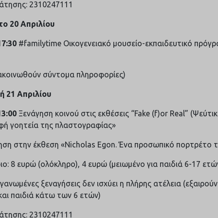
ράτησης: 2310247111
ο 20 Απριλίου
17:30
#familytime Οικογενειακό μουσείο-εκπαιδευτικό πρόγρα
ακοινωθούν σύντομα πληροφορίες)
ή 21 Απριλίου
13:00
Ξενάγηση κοινού στις εκθέσεις “Fake (f)or Real” (Ψεύτικο
φή γοητεία της πλαστογραφίας»
ηση στην έκθεση «Nicholas Egon. Ένα προσωπικό πορτρέτο 
ιο: 8 ευρώ (ολόκληρο), 4 ευρώ (μειωμένο για παιδιά 6-17 ετώ
ργανωμένες ξεναγήσεις δεν ισχύει η πλήρης ατέλεια (εξαιρού
αι παιδιά κάτω των 6 ετών)
ράτησης: 2310247111