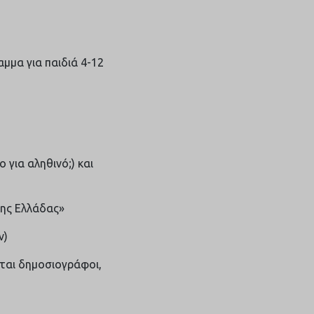
μμα για παιδιά 4-12
 για αληθινό;) και
της Ελλάδας»
ν)
νται δημοσιογράφοι,