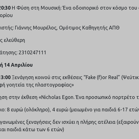
20:30
Η Φύση στη Μουσική: Ένα οδοιπορικό στον κόσμο του
ορίου
ιστής: Γιάννης Μουρέλος, Ομότιμος Καθηγητής ΑΠΘ
ς ελεύθερη
ράτησης: 2310247111
ή 14 Απριλίου
13:00
Ξενάγηση κοινού στις εκθέσεις “Fake (f)or Real” (Ψεύτικ
φή γοητεία της πλαστογραφίας»
ηση στην έκθεση «Nicholas Egon. Ένα προσωπικό πορτρέτο 
ιο: 8 ευρώ (ολόκληρο), 4 ευρώ (μειωμένο για παιδιά 6-17 ετώ
ργανωμένες ξεναγήσεις δεν ισχύει η πλήρης ατέλεια (εξαιρού
αι παιδιά κάτω των 6 ετών)