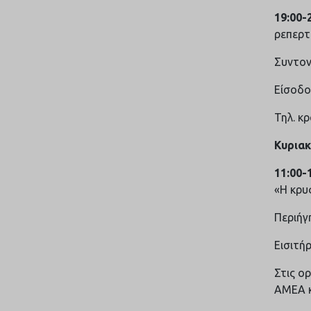
19:00-
ρεπερτ
Συντον
Είσοδο
Τηλ. κ
Κυριακ
11:00-
«Η κρυ
Περιήγ
Εισιτήρ
Στις ο
ΑΜΕΑ κ