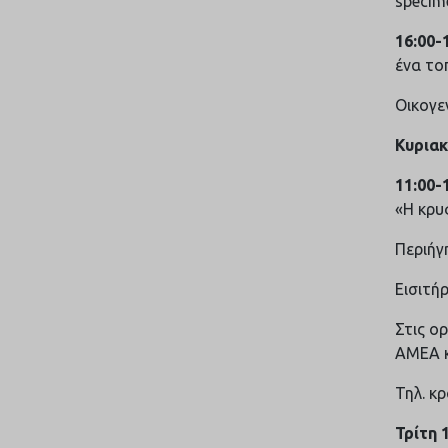
specim
16:00-
ένα το
Οικογε
Κυριακ
11:00-
«Η κρυ
Περιήγ
Εισιτήρ
Στις ο
ΑΜΕΑ κ
Τηλ. κ
Τρίτη 