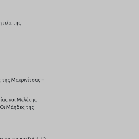
ητεία της
 της Μακρινίτσας –
ίας και Μελέτης
«Οι Μάηδες της