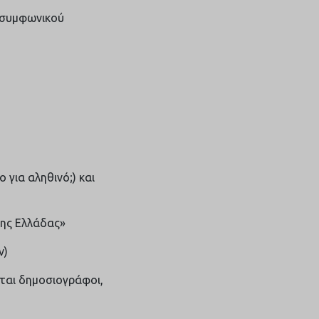
 συμφωνικού
ο για αληθινό;) και
της Ελλάδας»
ν)
νται δημοσιογράφοι,