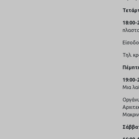
Τετάρτ
18:00-
πλαστο
Είσοδο
Τηλ. κ
Πέμπτη
19:00-
Μια λα
Οργάνω
Αρχιτε
Μακριν
Σάββατ