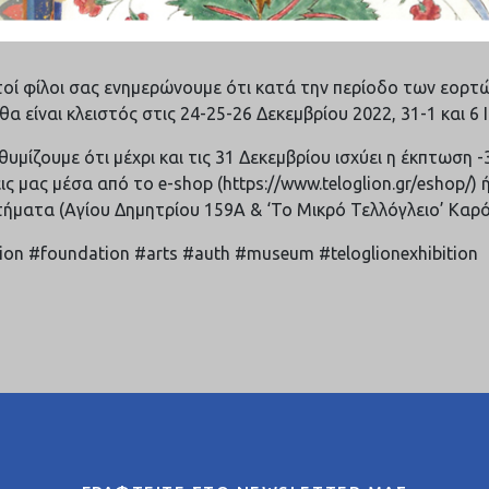
οί φίλοι σας ενημερώνουμε ότι κατά την περίοδο των εορτ
θα είναι κλειστός στις 24-25-26 Δεκεμβρίου 2022, 31-1 και 6 
υμίζουμε ότι μέχρι και τις 31 Δεκεμβρίου ισχύει η έκπτωση -
ις μας μέσα από το e-shop (https://www.teloglion.gr/eshop/) 
ήματα (Αγίου Δημητρίου 159Α & ‘Το Μικρό Τελλόγλειο’ Καρό
lion #foundation #arts #auth #museum #teloglionexhibition