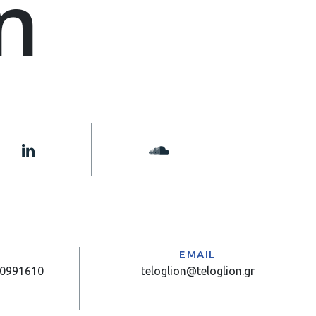
n
Α
EMAIL
10991610
teloglion@teloglion.gr