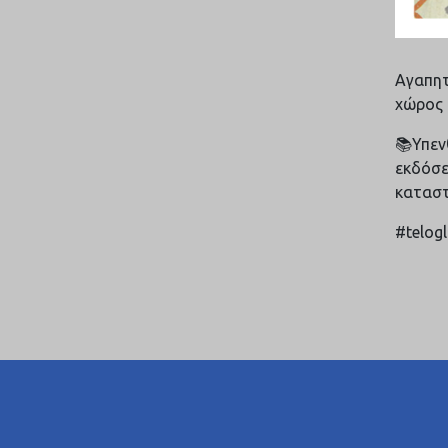
Αγαπητ
χώρος 
📚Υπενθ
εκδόσε
καταστ
#telog