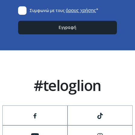
*
όρους χρήσης
Συμφωνώ με τους
Εγγραφή
#teloglion