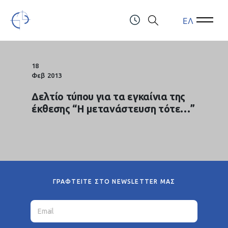
ΕΛ
Open Menu
Open 
Τελλόγλειο Ίδρυμα Τεχνών Α.Π.Θ.
ΤΗΛ.: (+30) 2310247111 & 2310991610
18
Φεβ
2013
Δελτίο τύπου για τα εγκαίνια της
έκθεσης “Η μετανάστευση τότε…”
ΓΡΑΦΤΕΙΤΕ ΣΤΟ NEWSLETTER ΜΑΣ