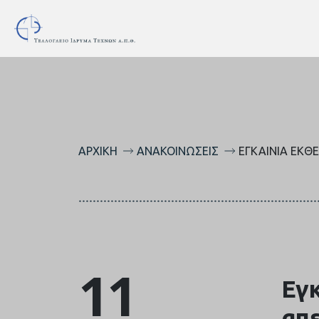
ΑΡΧΙΚΉ
ΑΝΑΚΟΙΝΏΣΕΙΣ
ΕΓΚΑΊΝΙΑ ΈΚΘΕ
11
Εγκ
απε