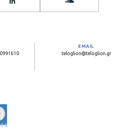
Α
EMAIL
10991610
teloglion@teloglion.gr