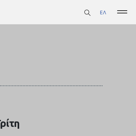
ΕΛ
Open 
Τρίτη