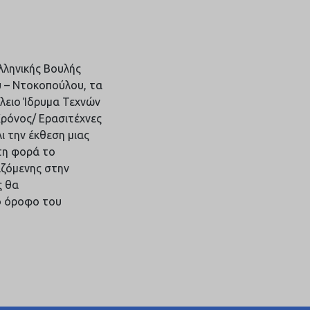
λληνικής Βουλής
υ – Ντοκοπούλου, τα
γλειο Ίδρυμα Τεχνών
Χρόνος/ Ερασιτέχνες
ι την έκθεση μιας
τη φορά το
αζόμενης στην
ς θα
ο όροφο του