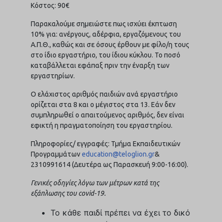
Κόστος: 90€
Παρακαλούμε σημειώστε πως ισχύει έκπτωση
10% για: ανέργους, αδέρφια, εργαζόμενους του
Α.Π.Θ., καθώς και σε όσους έρθουν με φίλο/η τους
στο ίδιο εργαστήριο, του ίδιου κύκλου. Το ποσό
καταβάλλεται εφάπαξ πριν την έναρξη των
εργαστηρίων.
Ο ελάχιστος αριθμός παιδιών ανά εργαστήριο
ορίζεται στα 8 και ο μέγιστος στα 13. Εάν δεν
συμπληρωθεί ο απαιτούμενος αριθμός, δεν είναι
εφικτή η πραγματοποίηση του εργαστηρίου.
Πληροφορίες/ εγγραφές: Τμήμα Εκπαιδευτικών
Προγραμμάτων
education@teloglion.gr
&
2310991614 (Δευτέρα ως Παρασκευή 9:00-16:00).
Γενικές οδηγίες λόγω των μέτρων κατά της
εξάπλωσης του covid-19.
Το κάθε παιδί πρέπει να έχει το δικό