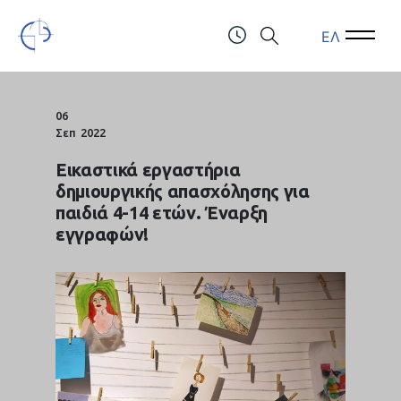
ΕΛ
Open Menu
Open 
Τελλόγλειο Ίδρυμα Τεχνών Α.Π.Θ.
ΤΗΛ.: (+30) 2310247111 & 2310991610
06
Σεπ
2022
Εικαστικά εργαστήρια
δημιουργικής απασχόλησης για
παιδιά 4-14 ετών. Έναρξη
εγγραφών!