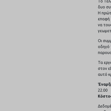
Το Τελ
δυο συ
Η πρώτ
επαφή 
να του
γεωμετ
Οι συμ
οδηγό 
παρουσ
Τα εργ
στον ε
αυτό κ
Έναρξ
22.00
Κόστο
Δεδομέ