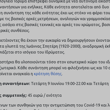
λόγλειο Ίδρυμα επιστρέφει δυναμικά με νέα αυτόνομα εικασ
ναντήσεων για ενήλικες. Κάθε ενότητα αποτελείται από δυο
η συνάντηση της κάθε ενότητας έχει ως στόχο να φέρει το
με τις βασικές αρχές μετρήσεων, αναλογιών και γραμμοσκία
ς εισάγει στις βασικές τεχνικές και αρχές του χρώματος, βασ
ρικές συνθέσεις.
μετέχοντες θα έχουν την ευκαιρία να δημιουργήσουν έχοντα
τα γλυπτά της Ιωάννας Σπητέρη (1920-2000), αναδρομική έκ
ιάζεται στο ισόγειο του Ιδρύματος.
αστήρια θα υλοποιούνται τόσο στον εσωτερικό χώρο του ιδ
ξωτερικό. Κάθε συνάντηση μπορεί να φιλοξενήσει ως και 10 
ρίνεται αναγκαία η
κράτηση θέσης
.
η συναντήσεων:
Τετάρτη 9 Ιουνίου 19.00-22.00 και Τετάρτη 
ς συμμετοχής:
45 ευρώ / ενότητα
νων των συνθηκών για την αντιμετώπιση του Covid-19 και 