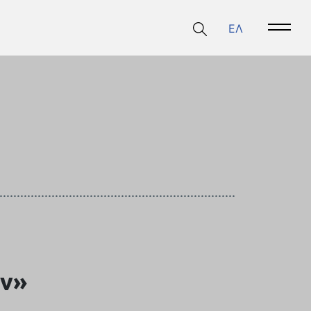
ΕΛ
Open 
ων»