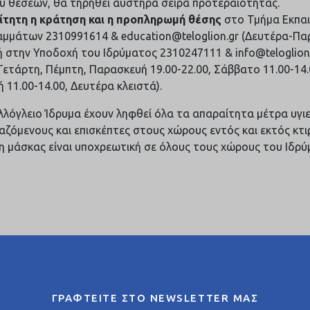
ύ θέσεων, θα τηρηθεί αυστηρά σειρά προτεραιότητας.
τητη η κράτηση και η προπληρωμή θέσης
στο Τμήμα Εκπα
μμάτων 2310991614 & education@teloglion.gr (Δευτέρα-Πα
 ή στην Υποδοχή του Ιδρύματος 2310247111 & info@teloglion.
 Τετάρτη, Πέμπτη, Παρασκευή 19.00-22.00, Σάββατο 11.00-14.0
 11.00-14.00, Δευτέρα κλειστά).
λλόγλειο Ίδρυμα έχουν ληφθεί όλα τα απαραίτητα μέτρα υγι
γαζόμενους και επισκέπτες στους χώρους εντός και εκτός κτι
η μάσκας είναι υποχρεωτική σε όλους τους χώρους του Ιδρύ
ΓΡΑΦΤΕΙΤΕ ΣΤΟ NEWSLETTER ΜΑΣ