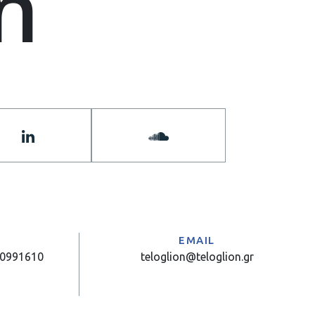
n
Α
EMAIL
10991610
teloglion@teloglion.gr