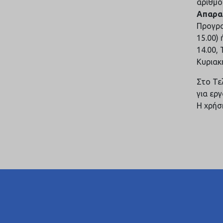
αριθμο
Απαραί
Προγρα
15.00)
14.00,
Κυριακή
Στο Τε
για ερ
Η χρήσ