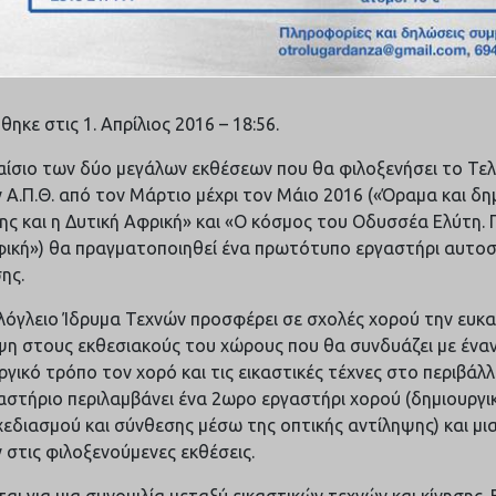
ηκε στις 1. Απρίλιος 2016 – 18:56.
αίσιο των δύο μεγάλων εκθέσεων που θα φιλοξενήσει το Τελ
 Α.Π.Θ. από τον Μάρτιο μέχρι τον Μάιο 2016 («Όραμα και δημι
ης και η Δυτική Αφρική» και «Ο κόσμος του Οδυσσέα Ελύτη. 
ική») θα πραγματοποιηθεί ένα πρωτότυπο εργαστήρι αυτοσ
ης.
λόγλειο Ίδρυμα Τεχνών προσφέρει σε σχολές χορού την ευκαι
ψη στους εκθεσιακούς του χώρους που θα συνδυάζει με ένα
ργικό τρόπο τον χορό και τις εικαστικές τέχνες στο περιβάλ
αστήριο περιλαμβάνει ένα 2ωρο εργαστήρι χορού (δημιουργικ
εδιασμού και σύνθεσης μέσω της οπτικής αντίληψης) και μι
 στις φιλοξενούμενες εκθέσεις.
ται για μια συνομιλία μεταξύ εικαστικών τεχνών και κίνησης.