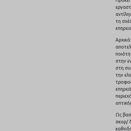
εργαστ
αντίλη
τη σχέ
επηρεα
Αρχικά
αποτελ
ποιότη
στην ε
στη συ
την ελ
τροφοδ
επηρεά
περιεχ
οπτική
Ως βασ
σκορ/ 
καθοδη