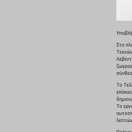
Υποβλήθ
Στο πλ
Τεχνών
Λεβέντ
ζωγραφ
σύνθεσ
Το Τελ
επίσκε
δημιου
Το εργ
αυτοσχ
λεπτών
Πρόκει