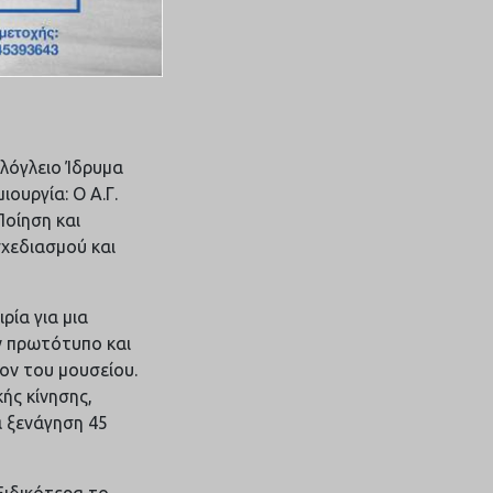
λόγλειο Ίδρυμα
ουργία: Ο Α.Γ.
Ποίηση και
χεδιασμού και
ρία για μια
ν πρωτότυπο και
λον του μουσείου.
ής κίνησης,
α ξενάγηση 45
 Ειδικότερα το