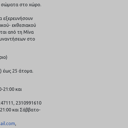
α σώματα στο χώρο.
α εξερευνήσουν
τικού- εκθεσιακού
ται από τη Μίνα
 συναντήσεων στο
ριο)
) έως 25 άτομα.
-21:00 και
0247111, 2310991610
-21:00 και Σάββατο-
ail.com
,