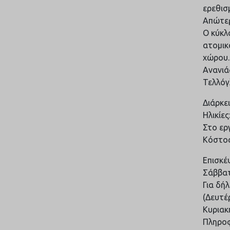
ερεθισ
Απώτερ
Ο κύκλ
ατομικ
χώρου.
Ανανιά
Τελλόγ
Διάρκε
Ηλικίες
Στο ερ
Κόστος
Επισκέ
Σάββατ
Για δή
(Δευτέ
Κυριακ
Πληροφ