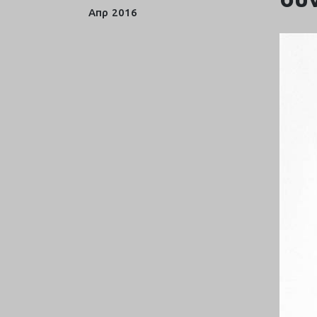
Απρ
2016