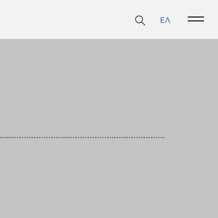
ΕΛ
Open 