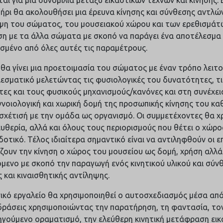
ήρι θα ακολουθήσει μια έρευνα κίνησης και σύνθεσης αντλώ
ψη του σώματος, του μουσειακού χώρου και των ερεθισμάτ
ση με τα άλλα σώματα με σκοπό να παράγει ένα αποτέλεσμα 
σμένο από όλες αυτές τις παραμέτρους.
 θα γίνει μια προετοιμασία του σώματος με έναν τρόπο λειτο
εσματικό μελετώντας τις φυσιολογικές του δυνατότητες, τι
τες και τους φυσικούς μηχανισμούς/κανόνες και στη συνέχε
ννοιολογική και χωρική δομή της προσωπικής κίνησης του κα
σχέτισή με την ομάδα ως οργανισμό. Οι συμμετέχοντες θα 
ευθερία, αλλά και όλους τους περιορισμούς που θέτει ο χώρο
οτικό. Τέλος ιδιαίτερα σημαντικό είναι να αντιληφθούν οι ε
ζουν την κίνηση ο χώρος του μουσείου ως δομή, χρήση αλλά 
όμενο με σκοπό την παραγωγή ενός κινητικού υλικού και σύν
ς και κιναισθητικής αντίληψης.
ικό εργαλείο θα χρησιμοποιηθεί ο αυτοσχεδιασμός μέσα από
δράσεις χρησιμοποιώντας την παρατήρηση, τη φαντασία, τον
γούμενο οραματισμό, την ελεύθερη κινητική μετάφραση ει