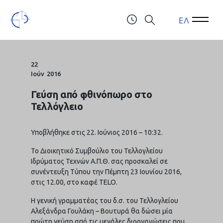
ΕΛ
Open Menu
Open 
Τελλόγλειο Ίδρυμα Τεχνών Α.Π.Θ.
ΤΗΛ.: (+30) 2310247111 & 2310991610
22
Ιούν
2016
Γεύση από φθινόπωρο στο
Τελλόγλειο
Υποβλήθηκε στις 22. Ιούνιος 2016 – 10:32.
Το Διοικητικό Συμβούλιο του Τελλογλείου
Ιδρύματος Τεχνών Α.Π.Θ. σας προσκαλεί σε
συνέντευξη Τύπου την Πέμπτη 23 Ιουνίου 2016,
στις 12.00, στο καφέ TELO.
Η γενική γραμματέας του δ.σ. του Τελλογλείου
Αλεξάνδρα Γουλάκη – Βουτυρά θα δώσει μία
πρώτη γεύση από τις μεγάλες διοργανώσεις που