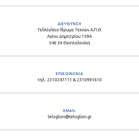
ΔΙΕΥΘΥΝΣΗ
Τελλόγλειο Ίδρυμα Τεχνών Α.Π.Θ.
Αγίου Δημητρίου 159Α
546 36 Θεσσαλονίκη
ΕΠΙΚΟΙΝΩΝΙΑ
τηλ.: 2310247111 & 2310991610
EMAIL
teloglion@teloglion.gr