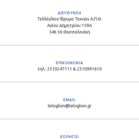
ΔΙΕΥΘΥΝΣΗ
Τελλόγλειο Ίδρυμα Τεχνών Α.Π.Θ.
Αγίου Δημητρίου 159Α
546 36 Θεσσαλονίκη
ΕΠΙΚΟΙΝΩΝΙΑ
τηλ.: 2310247111 & 2310991610
EMAIL
teloglion@teloglion.gr
ΧΟΡΗΓΟΙ