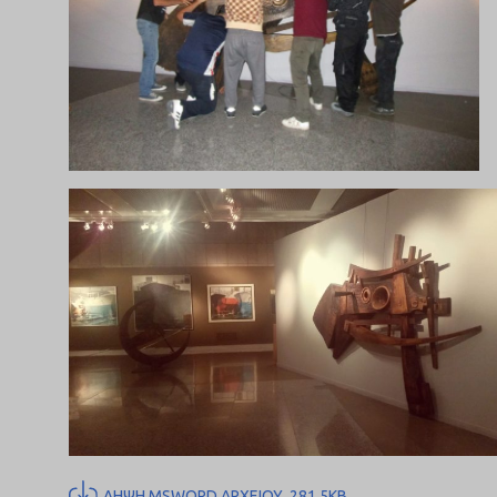
ΛΗΨΗ MSWORD ΑΡΧΕΙΟΥ, 281.5KB