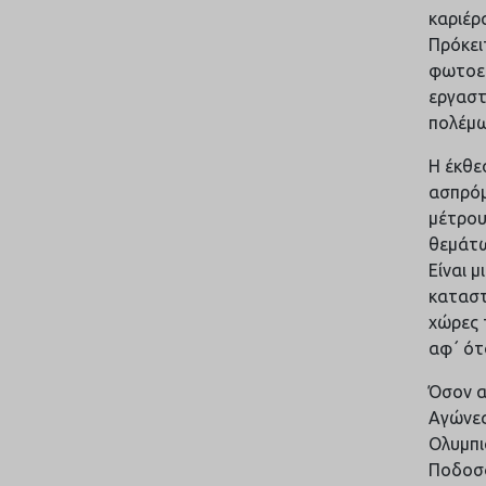
καριέρ
Πρόκει
φωτοει
εργαστ
πολέμω
Η έκθε
ασπρόμ
μέτρου
θεμάτω
Είναι 
καταστ
χώρες 
αφ΄ ότ
Όσον α
Αγώνες
Ολυμπι
Ποδοσφ