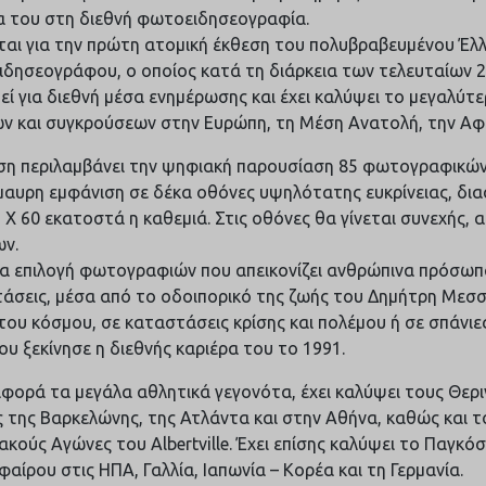
α του στη διεθνή φωτοειδησεογραφία.
ται για την πρώτη ατομική έκθεση του πολυβραβευμένου Έλ
δησεογράφου, ο οποίος κατά τη διάρκεια των τελευταίων 2
εί για διεθνή μέσα ενημέρωσης και έχει καλύψει το μεγαλύτ
ν και συγκρούσεων στην Ευρώπη, τη Μέση Ανατολή, την Αφρι
ση περιλαμβάνει την ψηφιακή παρουσίαση 85 φωτογραφικών
αυρη εμφάνιση σε δέκα οθόνες υψηλότατης ευκρίνειας, δι
 Χ 60 εκατοστά η καθεμιά. Στις οθόνες θα γίνεται συνεχής, 
ν.
μια επιλογή φωτογραφιών που απεικονίζει ανθρώπινα πρόσωπ
άσεις, μέσα από το οδοιπορικό της ζωής του Δημήτρη Μεσσ
του κόσμου, σε καταστάσεις κρίσης και πολέμου ή σε σπάνιες
ου ξεκίνησε η διεθνής καριέρα του το 1991.
φορά τα μεγάλα αθλητικά γεγονότα, έχει καλύψει τους Θερ
 της Βαρκελώνης, της Ατλάντα και στην Αθήνα, καθώς και τ
ακούς Αγώνες του Albertville. Έχει επίσης καλύψει το Παγκό
αίρου στις ΗΠΑ, Γαλλία, Ιαπωνία – Κορέα και τη Γερμανία.