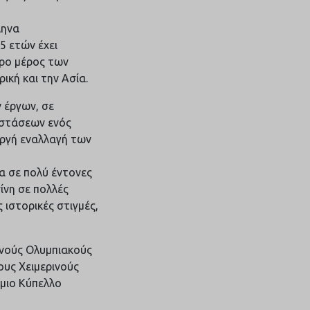
ληνα
5 ετών έχει
ερο μέρος των
κή και την Ασία.
 έργων, σε
αστάσεων ενός
αργή εναλλαγή των
α σε πολύ έντονες
ίνη σε πολλές
 ιστορικές στιγμές,
ινούς Ολυμπιακούς
ους Χειμερινούς
σμιο Κύπελλο