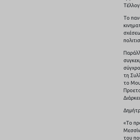
Τέλλογ
Το παν
κινημα
σχέσεω
πολιτι
Παράλλ
συγκεκ
σύγχρο
τη Συλ
το Μου
Προετο
Διάρκε
Δημήτρ
«Το πρ
Μεσσίν
του πο