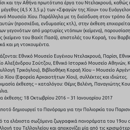
ίσι και την Αθήνα πρωτότυπα έργα του Ντελακρουά, καθώς 
 μέγεθος (4,5 Χ 3,5 μ.) των «Σφαγών της Χίου» του Ευάγγελο
ινό Μουσείο Χίου. Παράλληλα με τη διείσδυση στον τρόπο δ
αυτών (προσχέδια, ενδυμασίες κτλ.), στην έκθεση επιχειρείτ
των γεγονότων από μαρτυρίες ντόπιων (κείμενα), παρουσίαση
ς (κείμενο του Βαχίτ Πασά), επιστολές του Κοραή, του Βαρβ
ικά και μη ντοκουμέντα.
άζονται: Εθνικό Μουσείο Ευγένιου Ντελακρουά, Παρίσι, Εθνι
ο Αλεξάνδρου Σούτζου, Εθνικό Ιστορικό Μουσείο Αθηνών, Κ
υλλογή Τρικόγλου), Βιβλιοθήκη Κοραή Χίου – Μουσείο Αργέν
ο Χίου (Εφορεία Αρχαιοτήτων Χίου), συλλέκτες και ιδιώτες.
ιμασία έκθεσης – καταλόγου: Θέμις Βελένη, Παναγιώτης Κου
λια.
ια έκθεσης: 18 Οκτωβρίου 2016 – 31 Ιανουαρίου 2017
ιποτό δημιουργεί το Πανόραμα για την Πολιορκία του Παρισ
ό τα ελάχιστα σωζόμενα ζωγραφικά πανοράματα του 19ου α
λλογή του Τελλογλείου και απεικονίζει μία από τις κρισιμότε