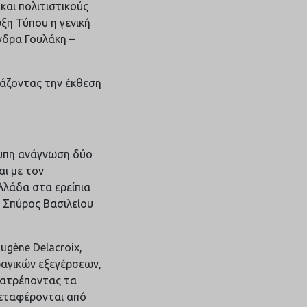
και πολιτιστικούς
ξη Τύπου η γενική
νδρα Γουλάκη –
ιάζοντας την έκθεση
τυπη ανάγνωση δύο
ι με τον
Ελλάδα στα ερείπια
 Σπύρος Βασιλείου
ugène Delacroix,
ραγικών εξεγέρσεων,
τατρέποντας τα
μεταφέρονται από