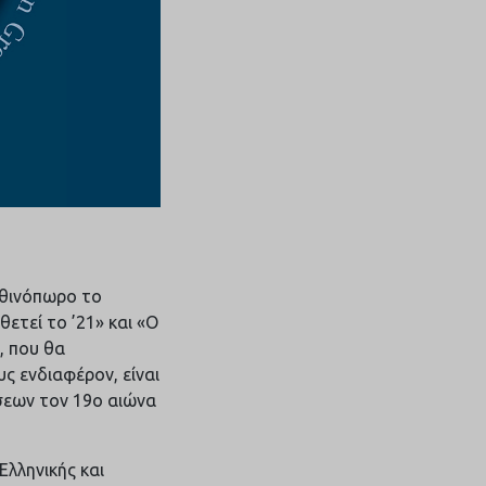
φθινόπωρο το
ετεί το ’21» και «Ο
, που θα
ς ενδιαφέρον, είναι
σεων τον 19ο αιώνα
Ελληνικής και