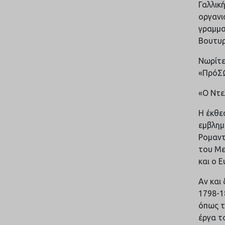
Γαλλικ
οργανι
γραμμα
Βουτυρ
Νωρίτε
«ΠρόΣΩ
«Ο Ντε
Η έκθε
εμβλημ
Ρομαντ
του Με
και ο 
Αν και
1798-1
όπως τ
έργα τ