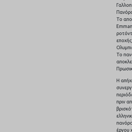
Γαλλοπ
Πανόρα
Το απο
Emmanu
ροτόντ
εποχής
Ολυμπι
Το παν
αποκλε
Πρωσικ
Η απήχ
συνεργ
περιόδ
πριν α
βρισκό
ελληνι
πανόρα
έργου 