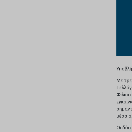
Υποβλήθ
Με τρε
Τελλόγ
Φιλιπο
εγκαιν
σημαντ
μέσα α
Οι δύο