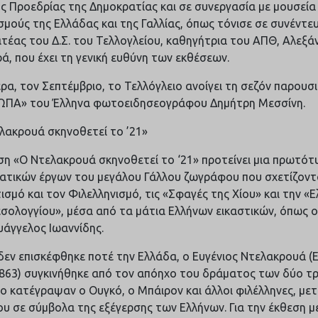
ής Προεδρίας της Δημοκρατίας και σε συνεργασία με μουσεία 
σμούς της Ελλάδας και της Γαλλίας, όπως τόνισε σε συνέντευ
τέας του Δ.Σ. του Τελλογλείου, καθηγήτρια του ΑΠΘ, Αλεξά
ά, που έχει τη γενική ευθύνη των εκθέσεων.
ρα, τον Σεπτέμβριο, το Τελλόγλειο ανοίγει τη σεζόν παρουσ
ΠΑ» του Έλληνα φωτοειδησεογράφου Δημήτρη Μεσσίνη.
λακρουά σκηνοθετεί το ’21»
ση «Ο Ντελακρουά σκηνοθετεί το ‘21» προτείνει μια πρωτό
ατικών έργων του μεγάλου Γάλλου ζωγράφου που σχετίζοντα
ισμό και τον Φιλελληνισμό, τις «Σφαγές της Χίου» και την «
σολογγίου», μέσα από τα μάτια Ελλήνων εικαστικών, όπως ο
Ευάγγελος Ιωαννίδης.
 δεν επισκέφθηκε ποτέ την Ελλάδα, ο Ευγένιος Ντελακρουά (E
863) συγκινήθηκε από τον απόηχο του δράματος των δύο τ
ο κατέγραψαν ο Ουγκό, ο Μπάιρον και άλλοι φιλέλληνες, με
ου σε σύμβολα της εξέγερσης των Ελλήνων. Για την έκθεση 