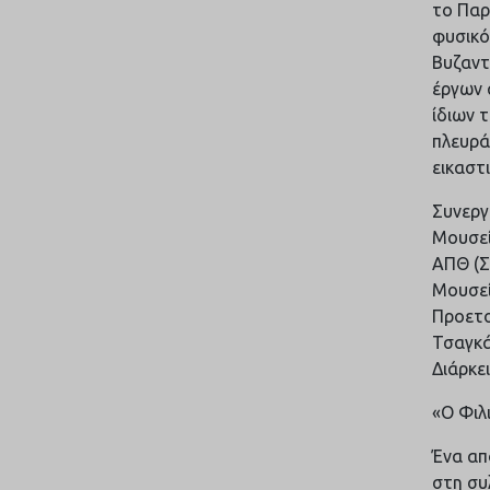
το Παρ
φυσικό
Βυζαντ
έργων 
ίδιων 
πλευρά
εικαστ
Συνεργ
Μουσεί
ΑΠΘ (Σ
Μουσεί
Προετο
Τσαγκά
Διάρκε
«Ο Φιλ
Ένα απ
στη συ