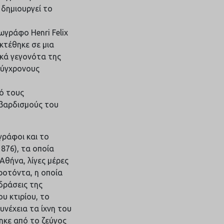
δημιουργεί το
γράφο Henri Felix
εκτέθηκε σε μια
ικά γεγονότα της
Σύγχρονους
πό τους
μβαρδισμούς του
γράφοι και το
876), τα οποία
Αθήνα, λίγες μέρες
ροτόντα, η οποία
δράσεις της
υ κτιρίου, το
νέχεια τα ίχνη του
ηκε από το ζεύγος