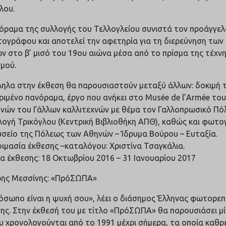
λου.
όραμα της συλλογής του Τελλογλείου συνιστά τον προάγγε
τογράφου και αποτελεί την αφετηρία για τη διερεύνηση των
ν στο β’ μισό του 19ου αιώνα μέσα από το πρίσμα της τέχνη
σμού.
ηλα στην έκθεση θα παρουσιαστούν μεταξύ άλλων: δοκιμή τ
ριμένο πανόραμα, έργο που ανήκει στο Μusée de l’Armée του
νών του Γάλλων καλλιτεχνών με θέμα τον Γαλλοπρωσικό Πόλ
λογή Τρικόγλου (Κεντρική Βιβλιοθήκη ΑΠΘ), καθώς και φωτο
σείο της Πόλεως των Αθηνών – Ίδρυμα Βούρου – Ευταξία.
ιμασία έκθεσης –καταλόγου: Χριστίνα Τσαγκάλια.
ια έκθεσης: 18 Οκτωβρίου 2016 – 31 Ιανουαρίου 2017
ης Μεσσίνης: «ΠρόΣΩΠΑ»
όσωπο είναι η ψυχή σου», λέει ο διάσημος Έλληνας φωτορε
ης. Στην έκθεσή του με τίτλο «ΠρόΣΩΠΑ» θα παρουσιάσει μί
υ χρονολογούνται από το 1991 μέχρι σήμερα, τα οποία καθρ