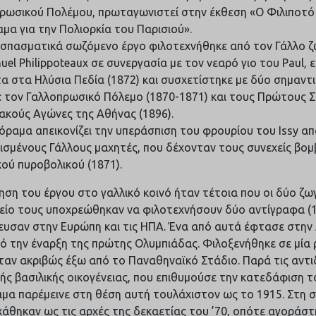
ρωσικού Πολέμου, πρωταγωνιστεί στην έκθεση «Ο Φιλιποτό 
μα για την Πολιορκία του Παρισιού».
σπασματικά σωζόμενο έργο φιλοτεχνήθηκε από τον Γάλλο ζω
el Philippoteaux σε συνεργασία με τον νεαρό γιο του Paul, 
α στα Ηλύσια Πεδία (1872) και συσχετίστηκε με δύο σημαντ
: τον Γαλλοπρωσικό Πόλεμο (1870-1871) και τους Πρώτους 
ακούς Αγώνες της Αθήνας (1896).
όραμα απεικονίζει την υπεράσπιση του φρουρίου του Issy α
ισμένους Γάλλους μαχητές, που δέχονταν τους συνεχείς βο
ού πυροβολικού (1871).
ηση του έργου στο γαλλικό κοινό ήταν τέτοια που οι δύο ζω
είο τους υποχρεώθηκαν να φιλοτεχνήσουν δύο αντίγραφα (1
ευσαν στην Ευρώπη και τις ΗΠΑ. Ένα από αυτά έφτασε στην 
πό την έναρξη της πρώτης Ολυμπιάδας. Φιλοξενήθηκε σε μία 
ταν ακριβώς έξω από το Παναθηναϊκό Στάδιο. Παρά τις αντι
κής βασιλικής οικογένειας, που επιθυμούσε την κατεδάφιση το
μα παρέμεινε στη θέση αυτή τουλάχιστον ως το 1915. Στη συ
χάθηκαν ως τις αρχές της δεκαετίας του ’70, οπότε αγοράστ