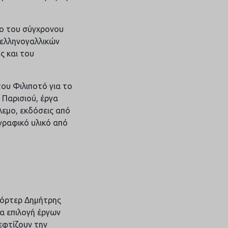
λο του σύγχρονου
 ελληνογαλλικών
ς και του
ου Φιλιποτό για το
 Παρισιού, έργα
εμο, εκδόσεις από
γραφικό υλικό από
πόρτερ Δημήτρης
α επιλογή έργων
εφτίζουν την