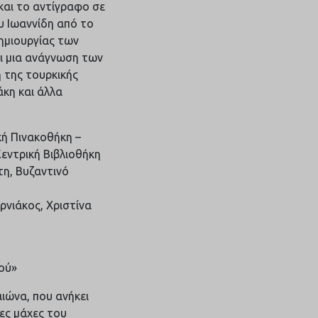
και το αντίγραφο σε
υ Ιωαννίδη από το
ημιουργίας των
αι μια ανάγνωση των
 της τουρκικής
άκη και άλλα
κή Πινακοθήκη –
εντρική Βιβλιοθήκη
τη, Βυζαντινό
ρνιάκος, Χριστίνα
ιού»
ιώνα, που ανήκει
ρες μάχες του