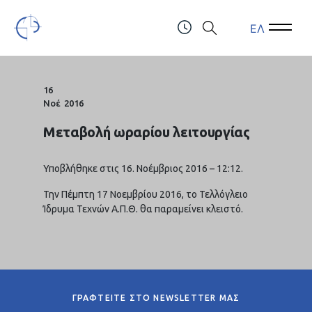
ΕΛ
Open Menu
Open 
Τελλόγλειο Ίδρυμα Τεχνών Α.Π.Θ.
ΤΗΛ.: (+30) 2310247111 & 2310991610
16
Νοέ
2016
Μεταβολή ωραρίου λειτουργίας
Υποβλήθηκε στις 16. Νοέμβριος 2016 – 12:12.
Την Πέμπτη 17 Νοεμβρίου 2016, το Τελλόγλειο
Ίδρυμα Τεχνών Α.Π.Θ. θα παραμείνει κλειστό.
ΓΡΑΦΤΕΙΤΕ ΣΤΟ NEWSLETTER ΜΑΣ