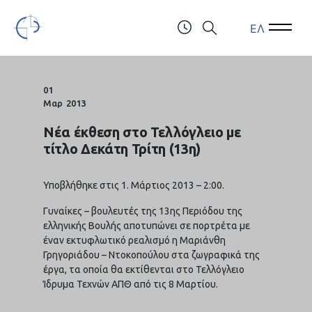
ΕΛ
Open Menu
Open 
Τελλόγλειο Ίδρυμα Τεχνών Α.Π.Θ.
ΤΗΛ.: (+30) 2310247111 & 2310991610
01
Μαρ
2013
Νέα έκθεση στο Τελλόγλειο με
τίτλο Δεκάτη Τρίτη (13η)
Υποβλήθηκε στις 1. Μάρτιος 2013 – 2:00.
Γυναίκες – βουλευτές της 13ης Περιόδου της
ελληνικής Βουλής αποτυπώνει σε πορτρέτα με
έναν εκτυφλωτικό ρεαλισμό η Μαριάνθη
Γρηγοριάδου – Ντοκοπούλου στα ζωγραφικά της
έργα, τα οποία θα εκτίθενται στο Τελλόγλειο
Ίδρυμα Τεχνών ΑΠΘ από τις 8 Μαρτίου.