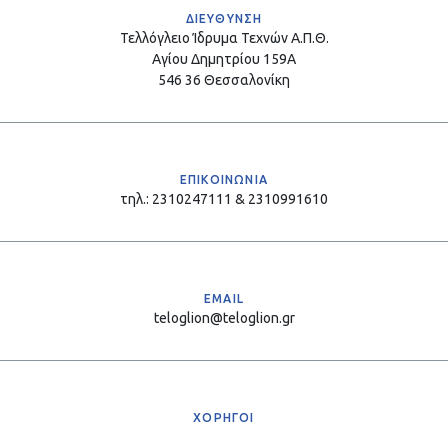
ΔΙΕΥΘΥΝΣΗ
Τελλόγλειο Ίδρυμα Τεχνών Α.Π.Θ.
Αγίου Δημητρίου 159Α
546 36 Θεσσαλονίκη
ΕΠΙΚΟΙΝΩΝΙΑ
τηλ.: 2310247111 & 2310991610
EMAIL
teloglion@teloglion.gr
ΧΟΡΗΓΟΙ