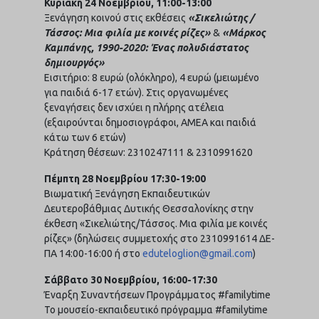
Κυριακή 24 Νοεμβρίου, 11:00-13:00
Ξενάγηση κοινού στις εκθέσεις
«Σικελιώτης /
Τάσσος: Μια φιλία με κοινές ρίζες»
&
«Μάρκος
Καμπάνης, 1990-2020: Ένας πολυδιάστατος
δημιουργός»
Εισιτήριο: 8 ευρώ (ολόκληρο), 4 ευρώ (μειωμένο
για παιδιά 6-17 ετών). Στις οργανωμένες
ξεναγήσεις δεν ισχύει η πλήρης ατέλεια
(εξαιρούνται δημοσιογράφοι, ΑΜΕΑ και παιδιά
κάτω των 6 ετών)
Κράτηση θέσεων: 2310247111 & 2310991620
Πέμπτη 28 Νοεμβρίου 17:30-19:00
Βιωματική Ξενάγηση Εκπαιδευτικών
Δευτεροβάθμιας Δυτικής Θεσσαλονίκης στην
έκθεση «Σικελιώτης/Τάσσος. Μια φιλία με κοινές
ρίζες» (δηλώσεις συμμετοχής στο 2310991614 ΔΕ-
ΠΑ 14:00-16:00 ή στο
eduteloglion@gmail.com
)
Σάββατο 30 Νοεμβρίου, 16:00-17:30
Έναρξη Συναντήσεων Προγράμματος #familytime
To μουσείο-εκπαιδευτικό πρόγραμμα #familytime