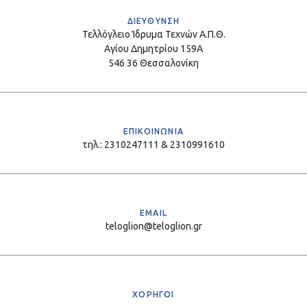
ΔΙΕΥΘΥΝΣΗ
Τελλόγλειο Ίδρυμα Τεχνών Α.Π.Θ.
Αγίου Δημητρίου 159Α
546 36 Θεσσαλονίκη
ΕΠΙΚΟΙΝΩΝΙΑ
τηλ.: 2310247111 & 2310991610
EMAIL
teloglion@teloglion.gr
ΧΟΡΗΓΟΙ