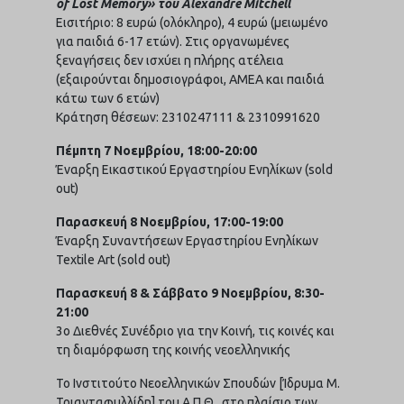
of Lost Memory» του Alexandre Mitchell
Εισιτήριο: 8 ευρώ (ολόκληρο), 4 ευρώ (μειωμένο
για παιδιά 6-17 ετών). Στις οργανωμένες
ξεναγήσεις δεν ισχύει η πλήρης ατέλεια
(εξαιρούνται δημοσιογράφοι, ΑΜΕΑ και παιδιά
κάτω των 6 ετών)
Κράτηση θέσεων: 2310247111 & 2310991620
Πέμπτη 7 Νοεμβρίου, 18:00-20:00
Έναρξη Εικαστικού Εργαστηρίου Ενηλίκων (sold
out)
Παρασκευή 8 Νοεμβρίου, 17:00-19:00
Έναρξη Συναντήσεων Εργαστηρίου Ενηλίκων
Textile Art (sold out)
Παρασκευή 8 & Σάββατο 9 Νοεμβρίου, 8:30-
21:00
3ο Διεθνές Συνέδριο για την Κοινή, τις κοινές και
τη διαμόρφωση της κοινής νεοελληνικής
Το Ινστιτούτο Νεοελληνικών Σπουδών [Ίδρυμα Μ.
Τριανταφυλλίδη] του Α.Π.Θ., στο πλαίσιο των