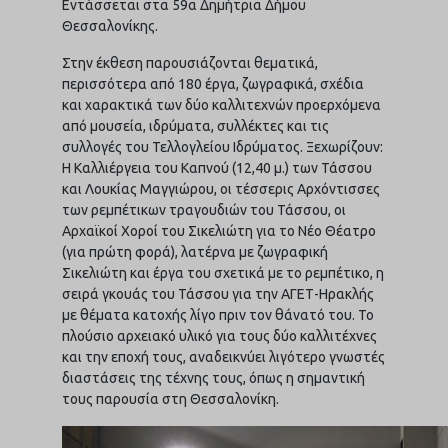
Εντάσσεται στα 59α Δημήτρια Δήμου
Θεσσαλονίκης.
Στην έκθεση παρουσιάζονται θεματικά,
περισσότερα από 180 έργα, ζωγραφικά, σχέδια
και χαρακτικά των δύο καλλιτεχνών προερχόμενα
από μουσεία, ιδρύματα, συλλέκτες και τις
συλλογές του Τελλογλείου Ιδρύματος. Ξεχωρίζουν:
Η Καλλιέργεια του Καπνού (12,40 μ.) των Τάσσου
και Λουκίας Μαγγιώρου, οι τέσσερις Αρχόντισσες
των ρεμπέτικων τραγουδιών του Τάσσου, οι
Αρχαϊκοί Χοροί του Σικελιώτη για το Νέο Θέατρο
(για πρώτη φορά), λατέρνα με ζωγραφική
Σικελιώτη και έργα του σχετικά με το ρεμπέτικο, η
σειρά γκουάς του Τάσσου για την ΑΓΕΤ-Ηρακλής
με θέματα κατοχής λίγο πριν τον θάνατό του. Το
πλούσιο αρχειακό υλικό για τους δύο καλλιτέχνες
και την εποχή τους, αναδεικνύει λιγότερο γνωστές
διαστάσεις της τέχνης τους, όπως η σημαντική
τους παρουσία στη Θεσσαλονίκη.