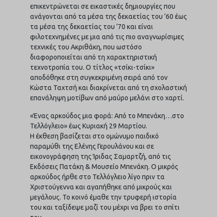
επικεντρώνεται σε εικαστικές δημιουργίες που
ανάγονται από τα μέσα της δεκαετίας του ’60 έως
τα μέσα της δεκαετίας του ’70 και είναι
φιλοτεχνημένες με μια από τις πιο αναγνωρίσιμες
τεχνικές του Ακριθάκη, που ωστόσο
διαφοροποιείται από τη χαρακτηριστική
τεχνοτροπία του. Ο τίτλος «τσίκι-τσίκι»
αποδόθηκε στη συγκεκριμένη σειρά από τον
Κώστα Ταχτσή και διακρίνεται από τη σχολαστική
επανάληψη μοτίβων από μαύρο μελάνι στο χαρτί.
«Ένας αρκούδος μια φορά: Από το Μπενάκη…στο
Τελλόγλειο» έως Κυριακή 29 Μαρτίου.
Η έκθεση βασίζεται στο ομώνυμο παιδικό
παραμύθι της Ελένης Γερουλάνου και σε
εικονογράφηση της Ίριδας Σαμαρτζή, από τις
Εκδόσεις Πατάκη & Μουσείο Μπενάκη. Ο μικρός
αρκούδος ήρθε στο Τελλόγλειο λίγο πριν τα
Χριστούγεννα και αγαπήθηκε από μικρούς και
μεγάλους. Το κοινό έμαθε την τρυφερή ιστορία
του και ταξίδεψε μαζί του μέχρι να βρει το σπίτι