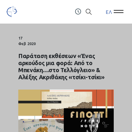
ΕΛ
Open Menu
Open 
Τελλόγλειο Ίδρυμα Τεχνών Α.Π.Θ.
ΤΗΛ.: (+30) 2310247111 & 2310991610
17
Φεβ
2020
Παράταση εκθέσεων «Ένας
αρκούδος μια φορά: Από το
Μπενάκη…στο Τελλόγλειο» &
Αλέξης Ακριθάκης «τσίκι-τσίκι»