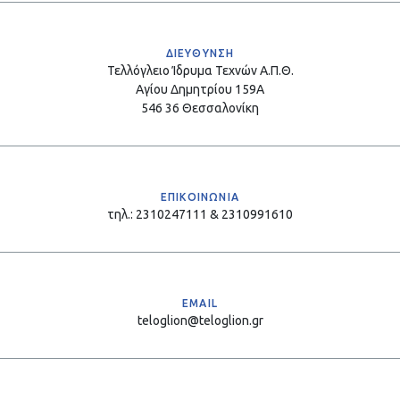
ΔΙΕΥΘΥΝΣΗ
Τελλόγλειο Ίδρυμα Τεχνών Α.Π.Θ.
Αγίου Δημητρίου 159Α
546 36 Θεσσαλονίκη
ΕΠΙΚΟΙΝΩΝΙΑ
τηλ.: 2310247111 & 2310991610
EMAIL
teloglion@teloglion.gr