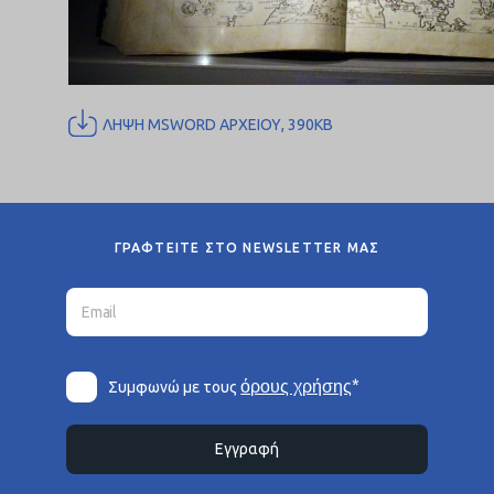
ΛΗΨΗ MSWORD ΑΡΧΕΙΟΥ, 390KB
ΓΡΑΦΤΕΙΤΕ ΣΤΟ NEWSLETTER ΜΑΣ
*
όρους χρήσης
Συμφωνώ με τους
Εγγραφή