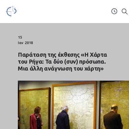
Open 
ΤΗΛ.: (+30) 2310247111 & 2310991610
15
Ιαν
2018
Παράταση της έκθεσης «Η Χάρτα
του Ρήγα: Τα δύο (συν) πρόσωπα.
Μια άλλη ανάγνωση του χάρτη»