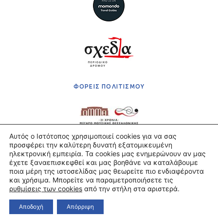
ΦΟΡΕΙΣ ΠΟΛΙΤΙΣΜΟΥ
Αυτός ο Ιστότοπος χρησιμοποιεί cookies για να σας
προσφέρει την καλύτερη δυνατή εξατομικευμένη
Πολιτική Απορρήτου
ηλεκτρονική εμπειρία. Τα cookies μας ενημερώνουν αν μας
Όροι χρήσης
έχετε ξαναεπισκεφθεί και μας βοηθάνε να καταλάβουμε
Πληρωμές & Αποστολές
ποια μέρη της ιστοσελίδας μας θεωρείτε πιο ενδιαφέροντα
και χρήσιμα. Μπορείτε να παραμετροποιήσετε τις
©2021 ΤΕΛΛΟΓΛΕΙΟ ΙΔΡΥΜΑ ΤΕΧΝΩΝ Α.Π.Θ.
ρυθμίσεις των cookies
από την στήλη στα αριστερά.
POWERED BY — STONEWAVE
Αποδοχή
Απόρριψη