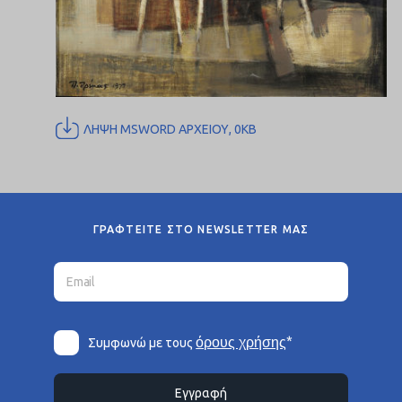
ΛΗΨΗ MSWORD ΑΡΧΕΙΟΥ, 0KB
ΓΡΑΦΤΕΙΤΕ ΣΤΟ NEWSLETTER ΜΑΣ
*
όρους χρήσης
Συμφωνώ με τους
Εγγραφή