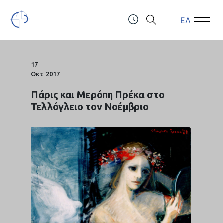
ΕΛ
Open Menu
Open 
Τελλόγλειο Ίδρυμα Τεχνών Α.Π.Θ.
ΤΗΛ.: (+30) 2310247111 & 2310991610
17
Οκτ
2017
Πάρις και Μερόπη Πρέκα στο
Τελλόγλειο τον Νοέμβριο