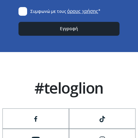
*
όρους χρήσης
Συμφωνώ με τους
Εγγραφή
#teloglion