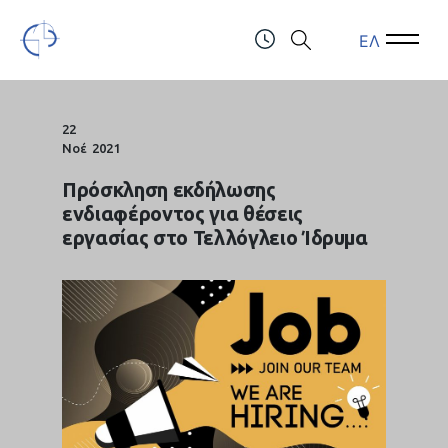
ΕΛ
Open Menu
Open 
Τελλόγλειο Ίδρυμα Τεχνών Α.Π.Θ.
ΤΗΛ.: (+30) 2310247111 & 2310991610
22
Νοέ
2021
Πρόσκληση εκδήλωσης
ενδιαφέροντος για θέσεις
εργασίας στο Τελλόγλειο Ίδρυμα