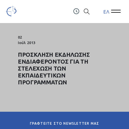
ΕΛ
Open Menu
Open 
Τελλόγλειο Ίδρυμα Τεχνών Α.Π.Θ.
ΤΗΛ.: (+30) 2310247111 & 2310991610
02
Ιούλ
2013
ΠΡΟΣΚΛΗΣΗ ΕΚΔΗΛΩΣΗΣ
ΕΝΔΙΑΦΕΡΟΝΤΟΣ ΓΙΑ ΤΗ
ΣΤΕΛΕΧΩΣΗ ΤΩΝ
ΕΚΠΑΙΔΕΥΤΙΚΩΝ
ΠΡΟΓΡΑΜΜΑΤΩΝ
ΓΡΑΦΤΕΙΤΕ ΣΤΟ NEWSLETTER ΜΑΣ