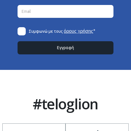
*
όρους χρήσης
Συμφωνώ με τους
Εγγραφή
#teloglion