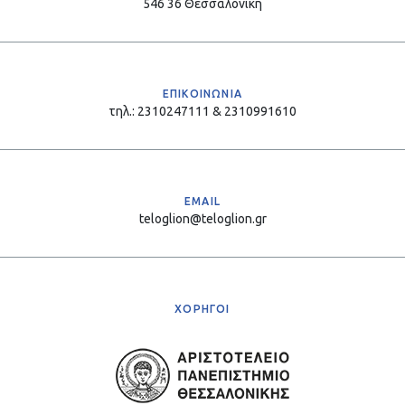
546 36 Θεσσαλονίκη
ΕΠΙΚΟΙΝΩΝΙΑ
τηλ.: 2310247111 & 2310991610
EMAIL
teloglion@teloglion.gr
ΧΟΡΗΓΟΙ