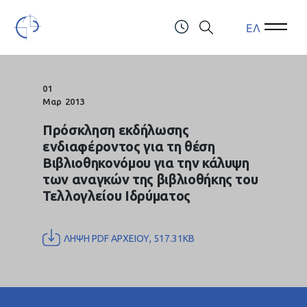
ΕΛ
Open Menu
Open 
Τελλόγλειο Ίδρυμα Τεχνών Α.Π.Θ.
ΤΗΛ.: (+30) 2310247111 & 2310991610
01
Μαρ
2013
Πρόσκληση εκδήλωσης
ενδιαφέροντος για τη θέση
Βιβλιοθηκονόμου για την κάλυψη
των αναγκών της βιβλιοθήκης του
Τελλογλείου Ιδρύματος
ΛΗΨΗ PDF ΑΡΧΕΙΟΥ, 517.31KB