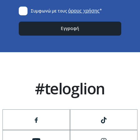
*
όρους χρήσης
Συμφωνώ με τους
Εγγραφή
#teloglion