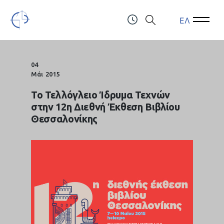
ΕΛ
Open Menu
Open 
Τελλόγλειο Ίδρυμα Τεχνών Α.Π.Θ.
ΤΗΛ.: (+30) 2310247111 & 2310991610
04
Μάι
2015
Το Τελλόγλειο Ίδρυμα Τεχνών
στην 12η Διεθνή Έκθεση Βιβλίου
Θεσσαλονίκης