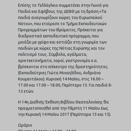
Επίσης το Τελλόγλειο συμμετέχει στην Γωνιά για
Παιδιά και Εφήβους της ΔΕΒΘ με τη δράση «Τα
παιδιά αναγνωρίζουν χώρες του Ευρωπαϊκού
Νότου», που ετοίμασε το Τμήμα Εκπαιδευτικών
Προγραμμάτων του Ιδρύματος. Πρόκειται για
διαδραστικό εκπαιδευτικό πρόγραμμα, που
μοιάζει με γρίφο και εστιάζει στη γνωριμία των
παιδιών με χώρες της Νότιας Ευρώπης και τον
πολιτισμό τους. Σύμβολα, αγάλματα,
αρχιτεκτονήματα, χοροί, γαστρονομία κ.α.
βρίσκονται στο επίκεντρο της δραστηριότητας.
(Εκπαιδεύτριες Γιώτα Μιχαηλίδου, Ανδριάνα
Κουμεντάκου). Κυριακή 14 Μαΐου, στις 16.00 –
17.00 και 17.00 – 18.00, Περίπτερο 13. Για παιδιά 8-
15 ετών.
Η 14η Διεθνής Έκθεση Βιβλίου Θεσσαλονίκης θα
πραγματοποιηθεί από την Πέμπτη 11 Μαΐου έως
την Κυριακή 14 Μαΐου 2017 (Περίπτερα 13 και 15).
Ωράριο