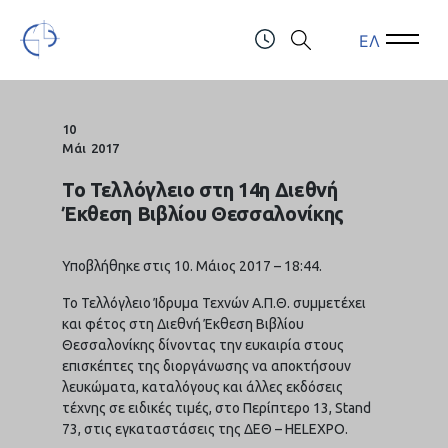
ΕΛ
Open Menu
Open 
Τελλόγλειο Ίδρυμα Τεχνών Α.Π.Θ.
ΤΗΛ.: (+30) 2310247111 & 2310991610
10
Μάι
2017
Το Τελλόγλειο στη 14η Διεθνή
Έκθεση Βιβλίου Θεσσαλονίκης
Υποβλήθηκε στις 10. Μάιος 2017 – 18:44.
Το Τελλόγλειο Ίδρυμα Τεχνών Α.Π.Θ. συμμετέχει
και φέτος στη Διεθνή Έκθεση Βιβλίου
Θεσσαλονίκης δίνοντας την ευκαιρία στους
επισκέπτες της διοργάνωσης να αποκτήσουν
λευκώματα, καταλόγους και άλλες εκδόσεις
τέχνης σε ειδικές τιμές, στο Περίπτερο 13, Stand
73, στις εγκαταστάσεις της ΔΕΘ – HELEXPO.