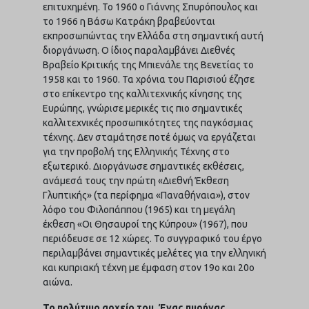
επιτυχημένη. Το 1960 ο Γιάννης Σπυρόπουλος και
το 1966 η Βάσω Κατράκη βραβεύονται
εκπροσωπώντας την Ελλάδα στη σημαντική αυτή
διοργάνωση. Ο ίδιος παραλαμβάνει Διεθνές
Βραβείο Κριτικής της Μπιενάλε της Βενετίας το
1958 και το 1960. Τα χρόνια του Παρισιού έζησε
στο επίκεντρο της καλλιτεχνικής κίνησης της
Ευρώπης, γνώρισε μερικές τις πιο σημαντικές
καλλιτεχνικές προσωπικότητες της παγκόσμιας
τέχνης. Δεν σταμάτησε ποτέ όμως να εργάζεται
για την προβολή της Ελληνικής Τέχνης στο
εξωτερικό. Διοργάνωσε σημαντικές εκθέσεις,
ανάμεσά τους την πρώτη «Διεθνή Έκθεση
Γλυπτικής» (τα περίφημα «Παναθήναια»), στον
λόφο του Φιλοπάππου (1965) και τη μεγάλη
έκθεση «Οι Θησαυροί της Κύπρου» (1967), που
περιόδευσε σε 12 χώρες. Το συγγραφικό του έργο
περιλαμβάνει σημαντικές μελέτες για την ελληνική
και κυπριακή τέχνη με έμφαση στον 19ο και 20ο
αιώνα.
Το πολύτιμο αρχείο του. Ένας πυρήνας