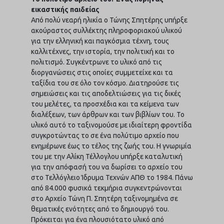
εικαστικής παιδείας
Από πολύ νεαρή ηλικία ο Τώνης Σπητέρης υπήρξε
ακούραστος συλλέκτης πληροφοριακού υλικού
για την ελληνική και παγκόσμια τέχνη, τους
καλλιτέχνες, την ιστορία, την πολιτική και το
πολιτισμό. Συγκέντρωνε το υλικό από τις
διοργανώσεις στις οποίες συμμετείχε και τα
ταξίδια του σε όλο τον κόσμο. Διατηρούσε τις
σημειώσεις και τις αποδελτιώσεις για τις δικές
του μελέτες, τα προσχέδια και τα κείμενα των
διαλέξεων, των άρθρων και των βιβλίων του. Το
υλικό αυτό το ταξινομούσε με ιδιαίτερη φροντίδα
συγκροτώντας το σε ένα πολύτιμο αρχείο που
ενημέρωνε έως το τέλος της ζωής του. Η γνωριμία
του με την Αλίκη Τέλλογλου υπήρξε καταλυτική
για την απόφασή του να δωρίσει το αρχείο του
στο Τελλόγλειο Ίδρυμα Τεχνών ΑΠΘ το 1984. Πάνω
από 84.000 φυσικά τεκμήρια συγκεντρώνονται
στο Αρχείο Τώνη Π. Σπητέρη ταξινομημένα σε
θεματικές ενότητες από το δημιουργό του.
Πρόκειται για ένα πλουσιότατο υλικό από