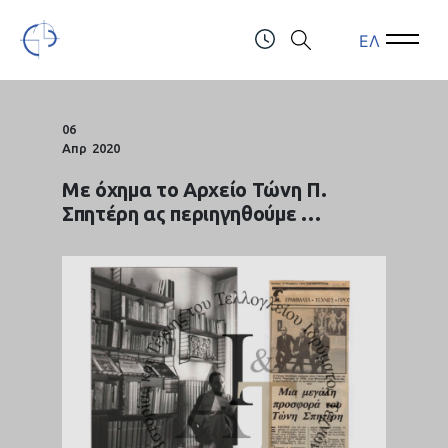
ΕΛ
Open Menu
Open 
Τελλόγλειο Ίδρυμα Τεχνών Α.Π.Θ.
ΤΗΛ.: (+30) 2310247111 & 2310991610
06
Απρ
2020
Με όχημα το Αρχείο Τώνη Π.
Σπητέρη ας περιηγηθούμε …