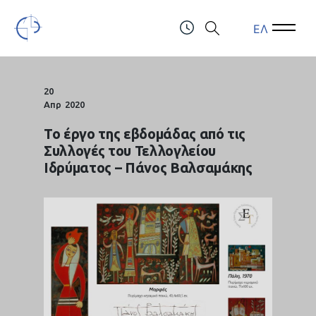
ΕΛ
Open Menu
Open 
Τελλόγλειο Ίδρυμα Τεχνών Α.Π.Θ.
ΤΗΛ.: (+30) 2310247111 & 2310991610
20
Απρ
2020
Το έργο της εβδομάδας από τις
Συλλογές του Τελλογλείου
Ιδρύματος – Πάνος Βαλσαμάκης