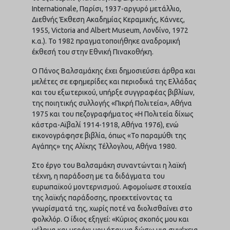
Internationale, Παρίσι, 1937-αργυρό μετάλλιο,
Διεθνής Έκθεση Ακαδημίας Κεραμικής, Κάννες,
1955, Victoria and Albert Museum, Λονδίνο, 1972
κ.α.). Το 1982 πραγματοποιήθηκε αναδρομική
έκθεσή του στην Εθνική Πινακοθήκη.
Ο Πάνος Βαλσαμάκης έχει δημοσιεύσει άρθρα και
μελέτες σε εφημερίδες και περιοδικά της Ελλάδας
και του εξωτερικού, υπήρξε συγγραφέας βιβλίων,
της ποιητικής συλλογής «Πικρή Πολιτεία», Αθήνα
1975 και του πεζογραφήματος «Η Πολιτεία δίχως
κάστρα-Αϊβαλί 1914-1918, Αθήνα 1976), ενώ
εικονογράφησε βιβλία, όπως «Το παραμύθι της
Αγάπης» της Αλίκης Τέλλογλου, Αθήνα 1980.
Στο έργο του Βαλσαμάκη συναντώνται η λαϊκή
τέχνη, η παράδοση με τα διδάγματα του
ευρωπαϊκού μοντερνισμού. Αφομοίωσε στοιχεία
της λαϊκής παράδοσης, προεκτείνοντας τα
γνωρίσματά της, χωρίς ποτέ να διολισθαίνει στο
φολκλόρ. Ο ίδιος εξηγεί: «Κύριος σκοπός μου και