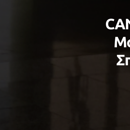
CA
Μο
Σ