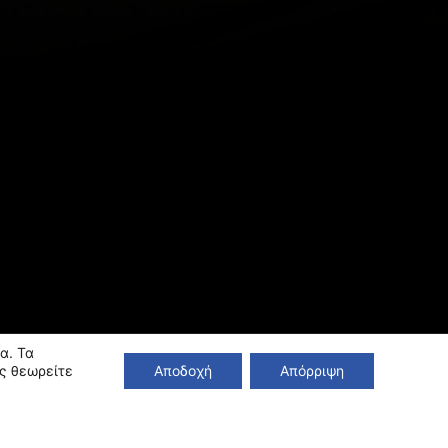
α. Τα
ς θεωρείτε
Αποδοχή
Απόρριψη