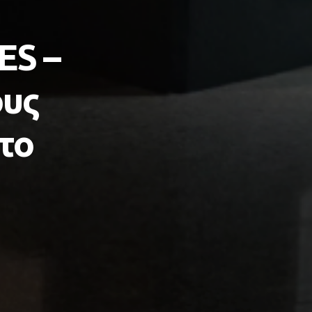
S –
ους
το