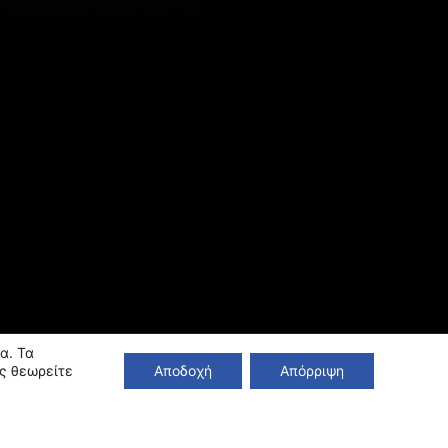
α. Τα
ς θεωρείτε
Αποδοχή
Απόρριψη