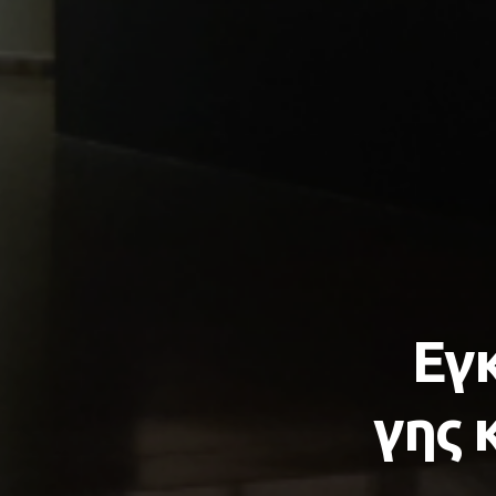
Εγκ
γης 