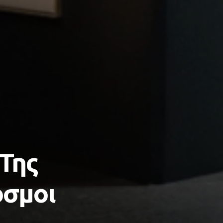
“Της
όσμοι