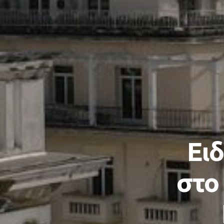
Eιδ
στο 