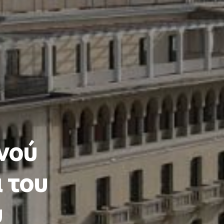
ινού
ι του
υ