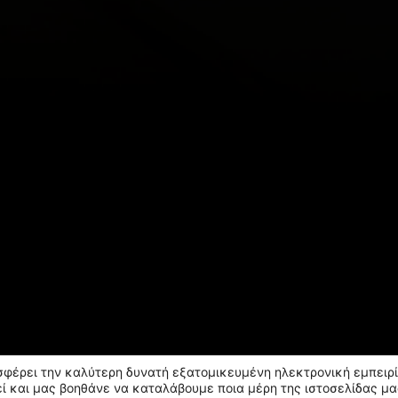
οσφέρει την καλύτερη δυνατή εξατομικευμένη ηλεκτρονική εμπειρί
ί και μας βοηθάνε να καταλάβουμε ποια μέρη της ιστοσελίδας μα