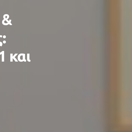
 &
:
1 και