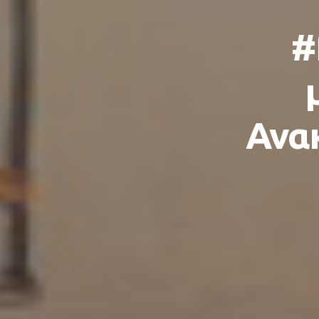
#
Ανακ