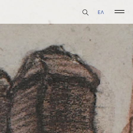
ΕΛ
Open 