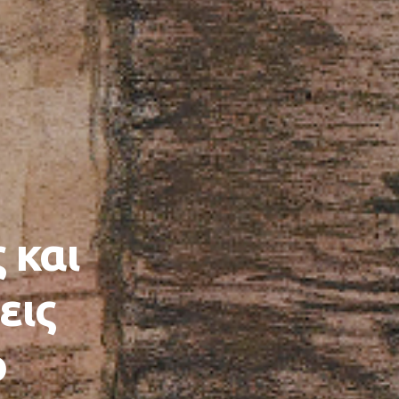
 και
εις
ο