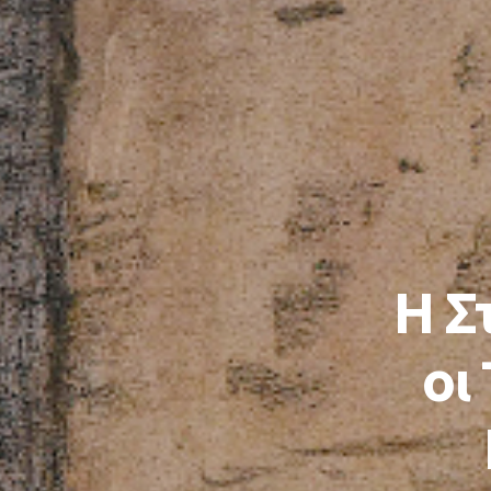
Η Σ
οι