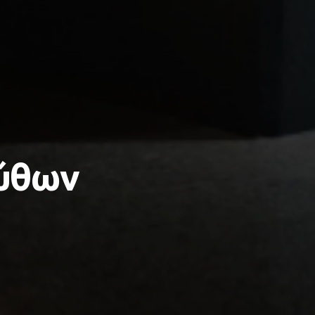
Μύθων