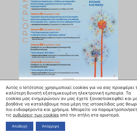
Αυτός ο Ιστότοπος χρησιμοποιεί cookies για να σας προσφέρει 
καλύτερη δυνατή εξατομικευμένη ηλεκτρονική εμπειρία. Τα
cookies μας ενημερώνουν αν μας έχετε ξαναεπισκεφθεί και μ
Περιγραφή
βοηθάνε να καταλάβουμε ποια μέρη της ιστοσελίδας μας θεωρ
πιο ενδιαφέροντα και χρήσιμα. Μπορείτε να παραμετροποιήσε
Το
Κέντρο Πολιτισμού της Περιφέρειας Κεντρικής
τις
ρυθμίσεις των cookies
από την στήλη στα αριστερά.
Μακεδονίας
διοργανώνει
«Κύκλο διαλέξεων για Ψυχολογι
δυνάμωση».
Σημαντικοί πνευματικοί άνθρωποι επιστήμονε
Αποδοχή
Απόρριψη
ανοίγουν τη σκέψη τους στο κοινό της Θεσσαλονίκης και