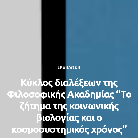
ΕΚΔΗΛΩΣΗ
Κύκλος διαλέξεων της
Φιλοσοφικής Ακαδημίας “Το
ζήτημα της κοινωνικής
βιολογίας και ο
κοσμοσυστημικός χρόνος”