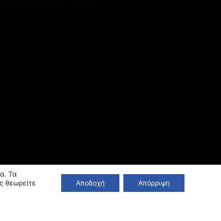
α. Τα
ς θεωρείτε
Αποδοχή
Απόρριψη