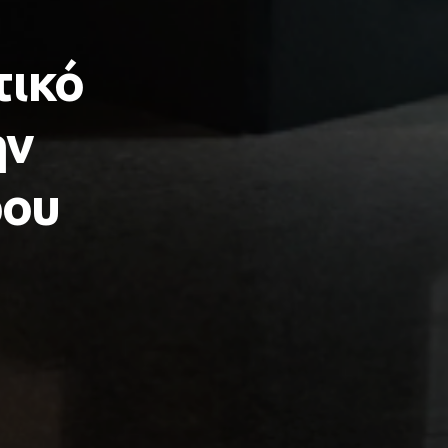
τικό
ην
ρου