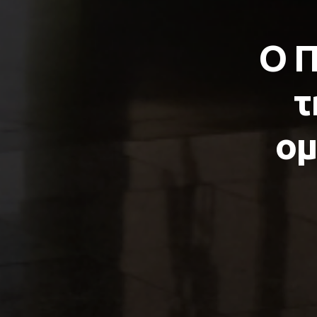
Ο Π
τ
ομ