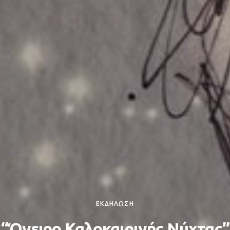
ΕΚΔΗΛΩΣΗ
“Όνειρο Καλοκαιρινής Νύχτας”