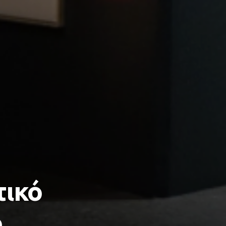
τικό
ο