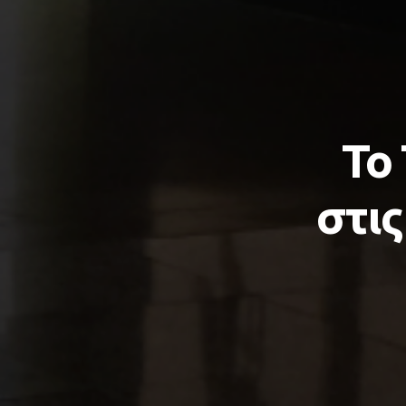
Το
στις