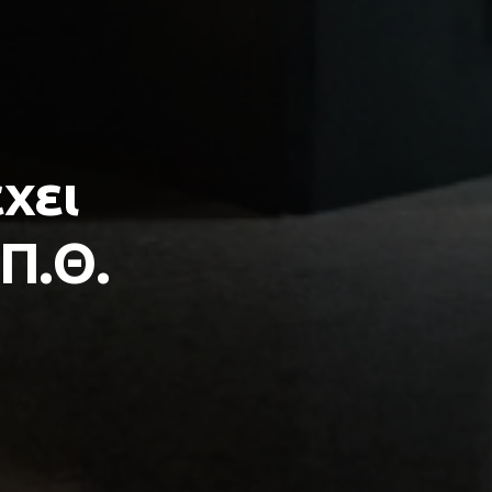
χει
.Π.Θ.