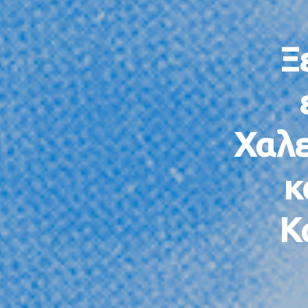
Ξ
Χαλε
κ
Κ