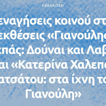
ΕΚΔΗΛΩΣΗ
εναγήσεις κοινού στ
εκθέσεις «Γιανούλη
πάς: Δούναι και Λα
αι «Κατερίνα Χαλεπ
ατσάτου: στα ίχνη τ
Γιανούλη»