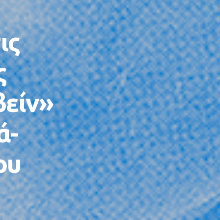
ις
ς
βείν»
ά-
ου