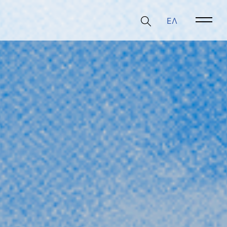
ΕΛ
Open 