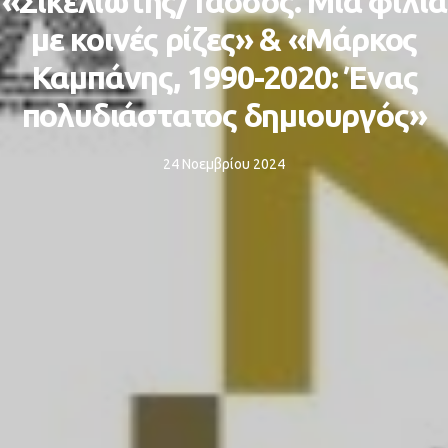
«Σικελιώτης/Τάσσος. Μια φιλία
με κοινές ρίζες» & «Μάρκος
Καμπάνης, 1990-2020: Ένας
πολυδιάστατος δημιουργός»
24 Νοεμβρίου 2024