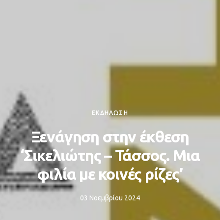
ΕΚΔΗΛΩΣΗ
Ξενάγηση στην έκθεση
‘Σικελιώτης – Τάσσος. Μια
φιλία με κοινές ρίζες’
03 Νοεμβρίου 2024